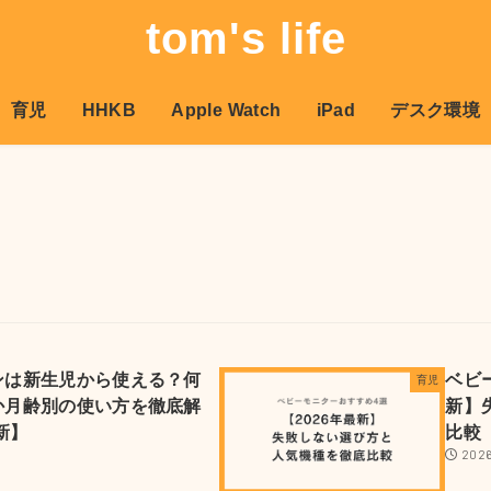
tom's life
育児
HHKB
Apple Watch
iPad
デスク環境
ンは新生児から使える？何
ベビ
育児
か月齢別の使い方を徹底解
新】
新】
比較
2026