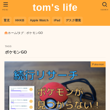
tom's life
MENU
SEARCH
育児
HHKB
Apple Watch
iPad
デスク環境
ホーム
タグ : ポケモンGO
ポケモンGO
Pokemon