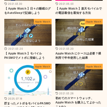
2021.03.30
2021.05.03
【 Apple Watch 】日々の睡眠ログ
【 Apple Watch 】楽天モバイルで
をAutoSleepで記録しよう
の電話着信を通知する方法
Apple Watch
Apple Watch
2021.03.20
2021.03.20
【 Apple Watch 】モバイル
Apple Watch にケースは必要？裸
PASMOでメトポに登録しよう
利用で半年使用した結果
Apple Watch
Apple Watch
2021.03.26
初めてのスマートウォッチ、
2025.07.18
Apple Watch を購入してよかった
貯まったメトポをモバイルPASMO
こと6つ