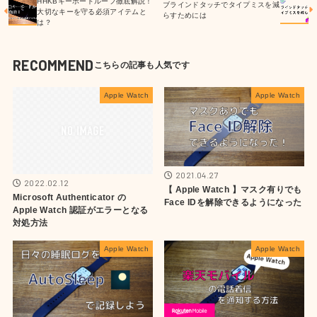
HHKBキーボードルーフ徹底解説！
ブラインドタッチでタイプミスを減
大切なキーを守る必須アイテムと
らすためには
は？
RECOMMEND
Apple Watch
Apple Watch
2021.04.27
2022.02.12
【 Apple Watch 】マスク有りでも
Microsoft Authenticator の
Face IDを解除できるようになった
Apple Watch 認証がエラーとなる
対処方法
Apple Watch
Apple Watch